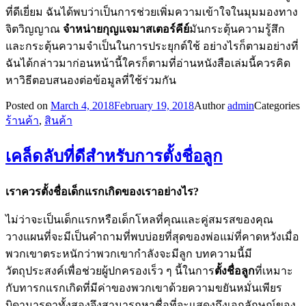
ที่ดีเยี่ยม ฉันได้พบว่าเป็นการช่วยเพิ่มความเข้าใจในมุมมองทาง
จิตวิญญาณ
จำหน่ายกุญแจมาสเตอร์คีย์
มันกระตุ้นความรู้สึก
และกระตุ้นความจำเป็นในการประยุกต์ใช้ อย่างไรก็ตามอย่างที่
ฉันได้กล่าวมาก่อนหน้านี้ใครก็ตามที่อ่านหนังสือเล่มนี้ควรคิด
หาวิธีตอบสนองต่อข้อมูลที่ใช้ร่วมกัน
Posted on
March 4, 2018
February 19, 2018
Author
admin
Categories
ร้านค้า
,
สินค้า
เคล็ดลับที่ดีสำหรับการตั้งชื่อลูก
เราควรตั้งชื่อเด็กแรกเกิดของเราอย่างไร
?
ไม่ว่าจะเป็นเด็กแรกหรือเด็กโหลที่คุณและคู่สมรสของคุณ
วางแผนที่จะมีเป็นคำถามที่พบบ่อยที่สุดของพ่อแม่ที่คาดหวังเมื่อ
พวกเขาตระหนักว่าพวกเขากำลังจะมีลูก บทความนี้มี
วัตถุประสงค์เพื่อช่วยผู้ปกครองเร็ว ๆ นี้ในการ
ตั้งชื่อลูก
ที่เหมาะ
กับทารกแรกเกิดที่มีค่าของพวกเขาด้วยความขยันหมั่นเพียร
บิดามารดาทั้งสองจึงสามารถหาชื่อที่จะแสดงถึงเอกลักษณ์ของ