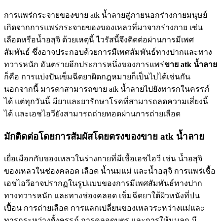
การแพร่กระจายของขาย atk น้ำลายสู่ภายนอกร่างกายมนุษย์
เกิดจากการแพร่กระจายของของเหลวที่มาจากร่างกาย เช่น
เลือดหรือน้ำอสุจิ ด้วยเหตุนี้ ไวรัสนี้จึงติดต่อผ่านการมีเพศ
สัมพันธ์ ซึ่งอาจประกอบด้วยการมีเพศสัมพันธ์ทางปากและทาง
ทวารหนัก อันตรายอีกประการหนึ่งของการแพร่
ขาย
atk
น้ำลาย
ก็คือ การแบ่งปันเข็มฉีดยาผิดกฎหมายก็เป็นไปได้เช่นกัน
นอกจากนี้ มารดาสามารถขาย atk น้ำลายไปยังทารกในครรภ์
ได้ แต่ทุกวันนี้ มียาและยารักษาโรคที่สามารถลดความเสี่ยงนี้
ได้ และเอชไอวียังสามารถถ่ายทอดผ่านการถ่ายเลือด
มักติดต่อโดยการสัมผัสโดยตรงของขาย atk น้ำลาย
เยื่อเมือกกับของเหลวในร่างกายที่มีเชื้อเอชไอวี เช่น น้ำอสุจิ
ของเหลวในช่องคลอด เลือด น้ำนมแม่ และน้ำอสุจิ การแพร่เชื้อ
เอชไอวีอาจปรากฏในรูปแบบของการมีเพศสัมพันธ์ทางปาก
ทางทวารหนัก และทางช่องคลอด เข็มฉีดยาใต้ผิวหนังที่ปน
เปื้อน การถ่ายเลือด การแลกเปลี่ยนของเหลวระหว่างแม่และ
ทารกระหว่างตั้งครรภ์ การคลอดบุตร และการให้นมลูก มี