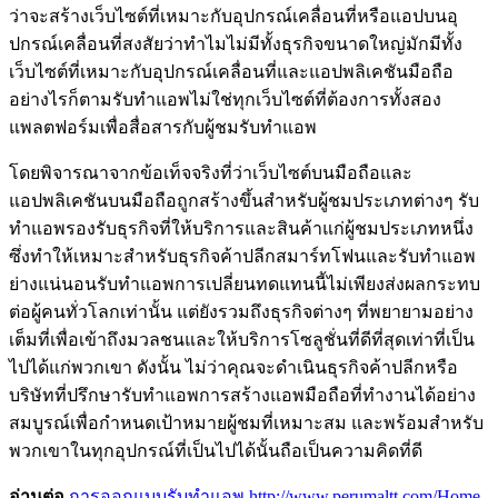
ว่าจะสร้างเว็บไซต์ที่เหมาะกับอุปกรณ์เคลื่อนที่หรือแอปบนอุ
ปกรณ์เคลื่อนที่สงสัยว่าทำไมไม่มีทั้งธุรกิจขนาดใหญ่มักมีทั้ง
เว็บไซต์ที่เหมาะกับอุปกรณ์เคลื่อนที่และแอปพลิเคชันมือถือ
อย่างไรก็ตามรับทำแอพไม่ใช่ทุกเว็บไซต์ที่ต้องการทั้งสอง
แพลตฟอร์มเพื่อสื่อสารกับผู้ชมรับทำแอพ
โดยพิจารณาจากข้อเท็จจริงที่ว่าเว็บไซต์บนมือถือและ
แอปพลิเคชันบนมือถือถูกสร้างขึ้นสำหรับผู้ชมประเภทต่างๆ รับ
ทำแอพรองรับธุรกิจที่ให้บริการและสินค้าแก่ผู้ชมประเภทหนึ่ง
ซึ่งทำให้เหมาะสำหรับธุรกิจค้าปลีกสมาร์ทโฟนและรับทำแอพ
ย่างแน่นอนรับทำแอพการเปลี่ยนทดแทนนี้ไม่เพียงส่งผลกระทบ
ต่อผู้คนทั่วโลกเท่านั้น แต่ยังรวมถึงธุรกิจต่างๆ ที่พยายามอย่าง
เต็มที่เพื่อเข้าถึงมวลชนและให้บริการโซลูชั่นที่ดีที่สุดเท่าที่เป็น
ไปได้แก่พวกเขา ดังนั้น ไม่ว่าคุณจะดำเนินธุรกิจค้าปลีกหรือ
บริษัทที่ปรึกษารับทำแอพการสร้างแอพมือถือที่ทำงานได้อย่าง
สมบูรณ์เพื่อกำหนดเป้าหมายผู้ชมที่เหมาะสม และพร้อมสำหรับ
พวกเขาในทุกอุปกรณ์ที่เป็นไปได้นั้นถือเป็นความคิดที่ดี
อ่านต่อ
การออกแบบรับทำแอพ http://www.perumaltt.com/Home