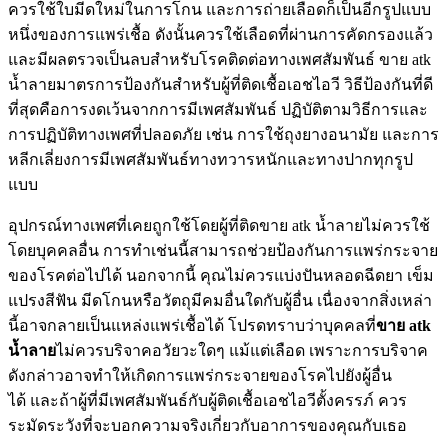
ควรใช้ใบมีดใหม่ในการโกน และการถ่ายเลือดก็เป็นอีกรูปแบบ
หนึ่งของการแพร่เชื้อ ดังนั้นควรใช้เลือดที่ผ่านการคัดกรองแล้ว
และมีผลตรวจเป็นลบสำหรับโรคติดต่อทางเพศสัมพันธ์ ขาย atk
น้ำลายมาตรการป้องกันสำหรับผู้ที่ติดเชื้อเอชไอวี วิธีป้องกันที่ดี
ที่สุดคือการงดเว้นจากการมีเพศสัมพันธ์ ปฏิบัติตามวิธีการและ
การปฏิบัติทางเพศที่ปลอดภัย เช่น การใช้ถุงยางอนามัย และการ
หลีกเลี่ยงการมีเพศสัมพันธ์ทางทวารหนักและทางปากทุกรูป
แบบ
อุปกรณ์ทางเพศที่เคยถูกใช้โดยผู้ที่ติดขาย atk น้ำลายไม่ควรใช้
โดยบุคคลอื่น การทำเช่นนี้สามารถช่วยป้องกันการแพร่กระจาย
ของโรคต่อไปได้ นอกจากนี้ คุณไม่ควรแบ่งปันหลอดฉีดยา เข็ม
แปรงสีฟัน มีดโกนหรือวัตถุมีคมอื่นใดกับผู้อื่น เนื่องจากสิ่งเหล่า
นี้อาจกลายเป็นแหล่งแพร่เชื้อได้ โปรดทราบว่าบุคคลที่
ขาย
atk
น้ำลาย
ไม่ควรบริจาคอวัยวะใดๆ แม้แต่เลือด เพราะการบริจาค
ดังกล่าวอาจทำให้เกิดการแพร่กระจายของโรคไปยังผู้อื่น
ได้ และถ้าผู้ที่มีเพศสัมพันธ์กับผู้ติดเชื้อเอชไอวีตั้งครรภ์ ควร
ระมัดระวังที่จะบอกความจริงเกี่ยวกับอาการของคุณกับเธอ