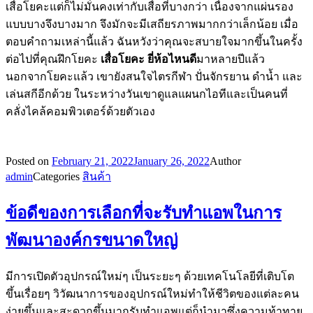
เสื่อโยคะแต่ก็ไม่มั่นคงเท่ากับเสื่อที่บางกว่า เนื่องจากแผ่นรอง
แบบบางจึงบางมาก จึงมักจะมีเสถียรภาพมากกว่าเล็กน้อย เมื่อ
ตอบคำถามเหล่านี้แล้ว ฉันหวังว่าคุณจะสบายใจมากขึ้นในครั้ง
ต่อไปที่คุณฝึกโยคะ
เสื่อโยคะ ยี่ห้อไหนดี
มาหลายปีแล้ว
นอกจากโยคะแล้ว เขายังสนใจไตรกีฬา ปั่นจักรยาน ดำน้ำ และ
เล่นสกีอีกด้วย ในระหว่างวันเขาดูแลแผนกไอทีและเป็นคนที่
คลั่งไคล้คอมพิวเตอร์ด้วยตัวเอง
Posted on
February 21, 2022
January 26, 2022
Author
admin
Categories
สินค้า
ข้อดีของการเลือกที่จะรับทำแอพในการ
พัฒนาองค์กรขนาดใหญ่
มีการเปิดตัวอุปกรณ์ใหม่ๆ เป็นระยะๆ ด้วยเทคโนโลยีที่เติบโต
ขึ้นเรื่อยๆ วิวัฒนาการของอุปกรณ์ใหม่ทำให้ชีวิตของแต่ละคน
ง่ายขึ้นและสะดวกขึ้นมากรับทำแอพแต่ก็นำมาซึ่งความท้าทาย