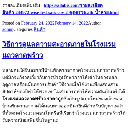
รายละเอียดเพิ่มเติม :
https://allabis.com/รายละเอียด
สินค้า-244972-wise-test-sars-cov-2-ชุดตรวจ-atk-น้ำลาย.html
Posted on
February 24, 2022
February 14, 2022
Author
admin
Categories
สินค้า
วิธีการดูแลความสะอาดภายในโรงแรม
แถวลาดพร้าว
หลายคนใฝ่ฝันอยากมีบ้านพักตากอากาศโรงแรมแถวลาดพร้าว
แต่มักจะกังวลเกี่ยวกับการบำรุงรักษาการให้เช่าในช่วงนอก
ฤดูกาลหรือแม้แต่การปรับค่าใช้จ่ายเมื่อใช้งานเพียงสองสาม
สัปดาห์ของปีทำให้พวกเขาไม่สามารถทำให้ความฝันเป็นจริงได้
โรงแรมแถวลาดพร้าว ราคาถูก
ซึ่งเป็นรูปแบบใหม่ของเจ้าของ
บ้านพักตากอากาศได้มอบทางออกที่น่ายินดีสำหรับปัญหาเหล่า
นี้ทั้งหมดโรงแรมคอนโดหรือที่เรียกว่าโรงแรมแถวลาดพร้าวได้
รับความนิยมเพิ่มขึ้นในฐานะ